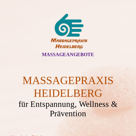
MASSAGEANGEBOTE
MASSAGEPRAXIS
HEIDELBERG
für Entspannung, Wellness &
Prävention