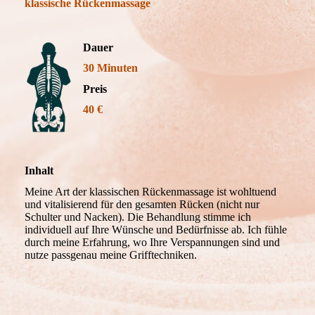
klassische Rückenmassage
Dauer
30 Minuten
Preis
40 €
Inhalt
Meine Art der klassischen Rückenmassage ist wohltuend
und vitalisierend für den gesamten Rücken (nicht nur
Schulter und Nacken). Die Behandlung stimme ich
individuell auf Ihre Wünsche und Bedürfnisse ab. Ich fühle
durch meine Erfahrung, wo Ihre Verspannungen sind und
nutze passgenau meine Grifftechniken.