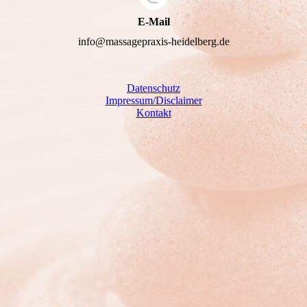
E-Mail
info@massagepraxis-heidelberg.de
Datenschutz
Impressum/Disclaimer
Kontakt